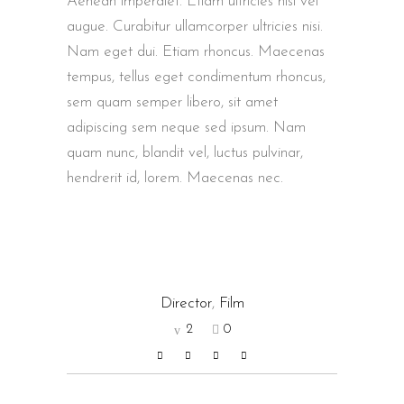
Aenean imperdiet. Etiam ultricies nisi vel
augue. Curabitur ullamcorper ultricies nisi.
Nam eget dui. Etiam rhoncus. Maecenas
tempus, tellus eget condimentum rhoncus,
sem quam semper libero, sit amet
adipiscing sem neque sed ipsum. Nam
quam nunc, blandit vel, luctus pulvinar,
hendrerit id, lorem. Maecenas nec.
Director
,
Film
2
0