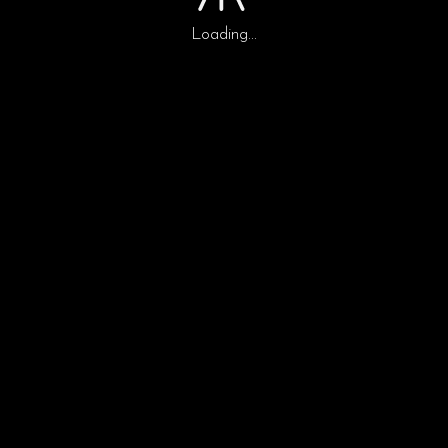
Loading...
READ MO
FILMMAKERS
CREATIVE TEAM