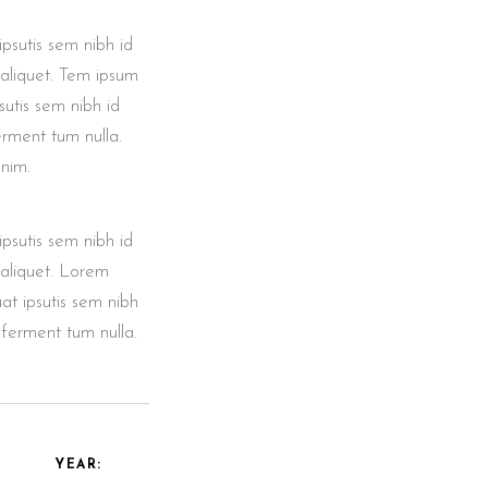
ipsutis sem nibh id
r aliquet. Tem ipsum
sutis sem nibh id
erment tum nulla.
enim.
ipsutis sem nibh id
r aliquet. Lorem
at ipsutis sem nibh
 ferment tum nulla.
YEAR: