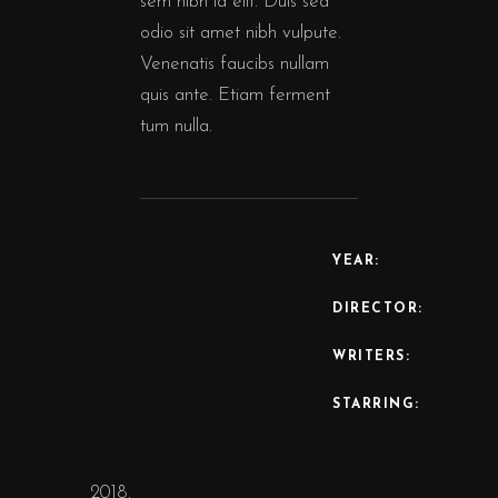
sem nibh id elit. Duis sed
odio sit amet nibh vulpute.
Venenatis faucibs nullam
quis ante. Etiam ferment
tum nulla.
YEAR:
DIRECTOR:
WRITERS:
STARRING:
2018.