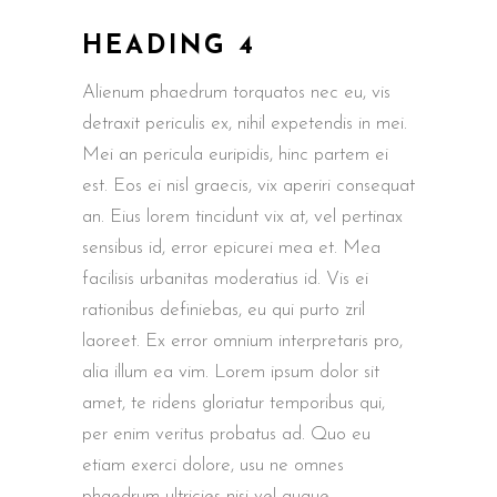
HEADING 4
Alienum phaedrum torquatos nec eu, vis
detraxit periculis ex, nihil expetendis in mei.
Mei an pericula euripidis, hinc partem ei
est. Eos ei nisl graecis, vix aperiri consequat
an. Eius lorem tincidunt vix at, vel pertinax
sensibus id, error epicurei mea et. Mea
facilisis urbanitas moderatius id. Vis ei
rationibus definiebas, eu qui purto zril
laoreet. Ex error omnium interpretaris pro,
alia illum ea vim. Lorem ipsum dolor sit
amet, te ridens gloriatur temporibus qui,
per enim veritus probatus ad. Quo eu
etiam exerci dolore, usu ne omnes
phaedrum ultricies nisi vel augue.