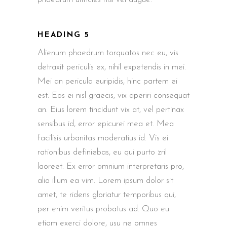
HEADING 5
Alienum phaedrum torquatos nec eu, vis
detraxit periculis ex, nihil expetendis in mei.
Mei an pericula euripidis, hinc partem ei
est. Eos ei nisl graecis, vix aperiri consequat
an. Eius lorem tincidunt vix at, vel pertinax
sensibus id, error epicurei mea et. Mea
facilisis urbanitas moderatius id. Vis ei
rationibus definiebas, eu qui purto zril
laoreet. Ex error omnium interpretaris pro,
alia illum ea vim. Lorem ipsum dolor sit
amet, te ridens gloriatur temporibus qui,
per enim veritus probatus ad. Quo eu
etiam exerci dolore, usu ne omnes