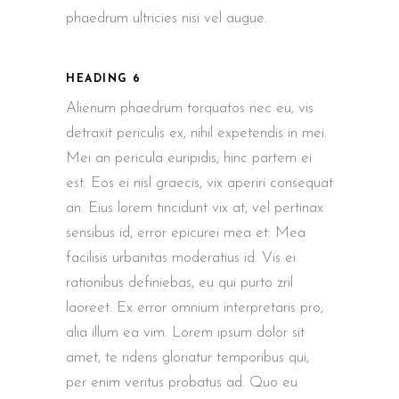
phaedrum ultricies nisi vel augue.
HEADING 6
Alienum phaedrum torquatos nec eu, vis
detraxit periculis ex, nihil expetendis in mei.
Mei an pericula euripidis, hinc partem ei
est. Eos ei nisl graecis, vix aperiri consequat
an. Eius lorem tincidunt vix at, vel pertinax
sensibus id, error epicurei mea et. Mea
facilisis urbanitas moderatius id. Vis ei
rationibus definiebas, eu qui purto zril
laoreet. Ex error omnium interpretaris pro,
alia illum ea vim. Lorem ipsum dolor sit
amet, te ridens gloriatur temporibus qui,
per enim veritus probatus ad. Quo eu