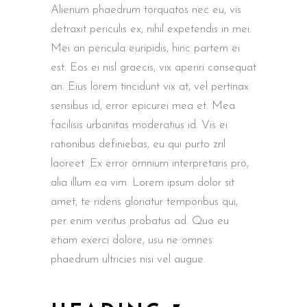
Alienum phaedrum torquatos nec eu, vis
detraxit periculis ex, nihil expetendis in mei.
Mei an pericula euripidis, hinc partem ei
est. Eos ei nisl graecis, vix aperiri consequat
an. Eius lorem tincidunt vix at, vel pertinax
sensibus id, error epicurei mea et. Mea
facilisis urbanitas moderatius id. Vis ei
rationibus definiebas, eu qui purto zril
laoreet. Ex error omnium interpretaris pro,
alia illum ea vim. Lorem ipsum dolor sit
amet, te ridens gloriatur temporibus qui,
per enim veritus probatus ad. Quo eu
etiam exerci dolore, usu ne omnes
phaedrum ultricies nisi vel augue.