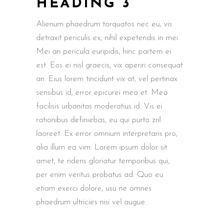
HEADING 3
Alienum phaedrum torquatos nec eu, vis
detraxit periculis ex, nihil expetendis in mei.
Mei an pericula euripidis, hinc partem ei
est. Eos ei nisl graecis, vix aperiri consequat
an. Eius lorem tincidunt vix at, vel pertinax
sensibus id, error epicurei mea et. Mea
facilisis urbanitas moderatius id. Vis ei
rationibus definiebas, eu qui purto zril
laoreet. Ex error omnium interpretaris pro,
alia illum ea vim. Lorem ipsum dolor sit
amet, te ridens gloriatur temporibus qui,
per enim veritus probatus ad. Quo eu
etiam exerci dolore, usu ne omnes
phaedrum ultricies nisi vel augue.