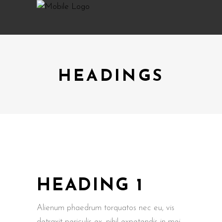
HEADINGS
HEADING 1
Alienum phaedrum torquatos nec eu, vis
detraxit periculis ex, nihil expetendis in mei.