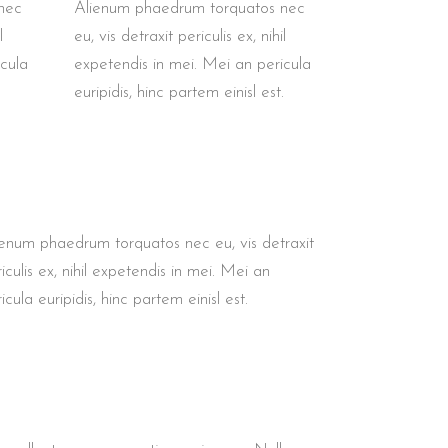
nec
Alienum phaedrum torquatos nec
l
eu, vis detraxit periculis ex, nihil
icula
expetendis in mei. Mei an pericula
.
euripidis, hinc partem einisl est.
ienum phaedrum torquatos nec eu, vis detraxit
iculis ex, nihil expetendis in mei. Mei an
icula euripidis, hinc partem einisl est.