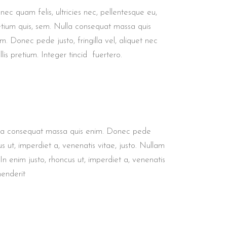
ec quam felis, ultricies nec, pellentesque eu,
etium quis, sem. Nulla consequat massa quis
m. Donec pede justo, fringilla vel, aliquet nec
lis pretium. Integer tincid fuertero.
Nulla consequat massa quis enim. Donec pede
cus ut, imperdiet a, venenatis vitae, justo. Nullam
 In enim justo, rhoncus ut, imperdiet a, venenatis
henderit