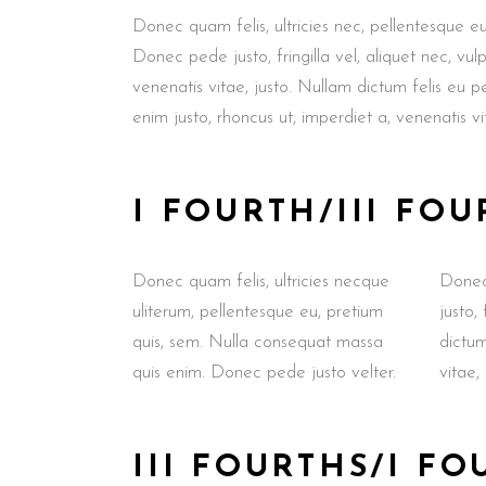
Donec quam felis, ultricies nec, pellentesque e
Donec pede justo, fringilla vel, aliquet nec, vul
venenatis vitae, justo. Nullam dictum felis eu pe
enim justo, rhoncus ut, imperdiet a, venenatis v
I FOURTH/III FOU
Donec quam felis, ultricies necque
Donec 
uliterum, pellentesque eu, pretium
justo,
quis, sem. Nulla consequat massa
dictum
quis enim. Donec pede justo velter.
vitae,
III FOURTHS/I FO