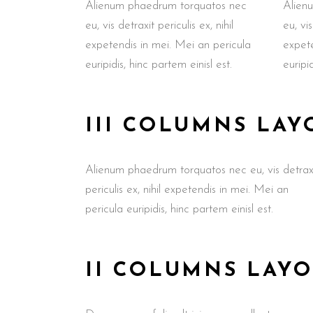
Alienum phaedrum torquatos nec
Alien
eu, vis detraxit periculis ex, nihil
eu, vis
expetendis in mei. Mei an pericula
expete
euripidis, hinc partem einisl est.
euripid
III COLUMNS LAY
Alienum phaedrum torquatos nec eu, vis detrax
periculis ex, nihil expetendis in mei. Mei an
pericula euripidis, hinc partem einisl est.
II COLUMNS LAY