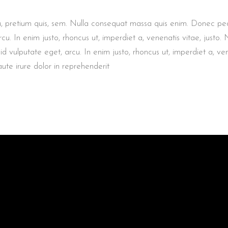
eu, pretium quis, sem. Nulla consequat massa quis enim. Donec p
 arcu. In enim justo, rhoncus ut, imperdiet a, venenatis vitae, justo.
id vulputate eget, arcu. In enim justo, rhoncus ut, imperdiet a, ve
aute irure dolor in reprehenderit