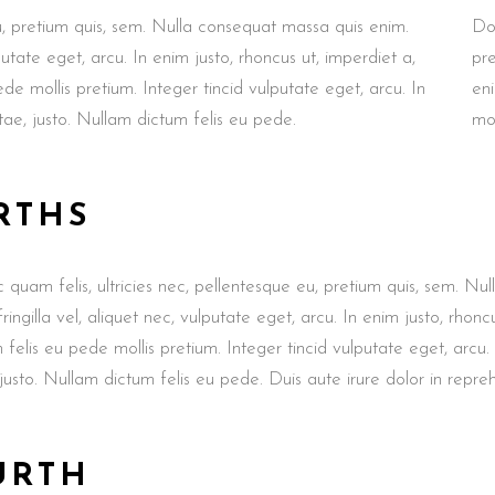
u, pretium quis, sem. Nulla consequat massa quis enim.
Don
putate eget, arcu. In enim justo, rhoncus ut, imperdiet a,
pr
de mollis pretium. Integer tincid vulputate eget, arcu. In
eni
itae, justo. Nullam dictum felis eu pede.
mol
RTHS
quam felis, ultricies nec, pellentesque eu, pretium quis, sem. 
 fringilla vel, aliquet nec, vulputate eget, arcu. In enim justo, rhon
 felis eu pede mollis pretium. Integer tincid vulputate eget, arcu.
 justo. Nullam dictum felis eu pede. Duis aute irure dolor in repre
URTH