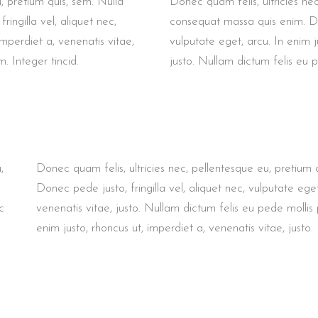
, pretium quis, sem. Nulla
Donec quam felis, ultricies ne
ingilla vel, aliquet nec,
consequat massa quis enim. Don
imperdiet a, venenatis vitae,
vulputate eget, arcu. In enim j
. Integer tincid.
justo. Nullam dictum felis eu p
,
Donec quam felis, ultricies nec, pellentesque eu, pretium
Donec pede justo, fringilla vel, aliquet nec, vulputate eget
c
venenatis vitae, justo. Nullam dictum felis eu pede mollis 
enim justo, rhoncus ut, imperdiet a, venenatis vitae, justo