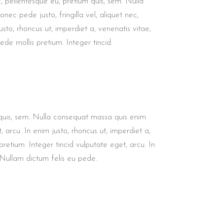
c, pellentesque eu, pretium quis, sem. Nulla
ec pede justo, fringilla vel, aliquet nec,
usto, rhoncus ut, imperdiet a, venenatis vitae,
ede mollis pretium. Integer tincid.
 quis, sem. Nulla consequat massa quis enim.
, arcu. In enim justo, rhoncus ut, imperdiet a,
pretium. Integer tincid vulputate eget, arcu. In
. Nullam dictum felis eu pede.