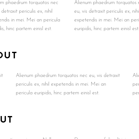
um phaedrum torquatos nec
Alienum phaedrum torquatos 
 detraxit periculis ex, nihil
eu, vis detraxit periculis ex, nihi
ndis in mei. Mei an pericula
expetendis in mei. Mei an per
is, hinc partem einisl est.
euripidis, hinc partem einisl est
OUT
it
Alienum phaedrum torquatos nec eu, vis detraxit
Al
periculis ex, nihil expetendis in mei. Mei an
per
pericula euripidis, hinc partem einisl est.
per
OUT