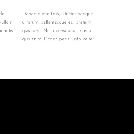
ede
Donec quam felis, ultricies necque
 Nullam
uliterum, pellentesque eu, pretium
nenatis
quis, sem. Nulla consequat massa
quis enim. Donec pede justo velter.