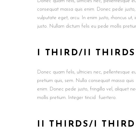
Donec quam felis, ultricies nec, pellentesque eu
consequat massa quis enim. Donec pede justo, fr
vulputate eget, arcu. In enim justo, rhoncus ut, 
justo. Nullam dictum felis eu pede mollis pretium
I THIRD/II THIRDS
Donec quam felis, ultricies nec, pellentesque eu
pretium quis, sem. Nulla consequat massa quis
enim. Donec pede justo, fringilla vel, aliquet ne
mollis pretium. Integer tincid fuertero.
II THIRDS/I THIRD