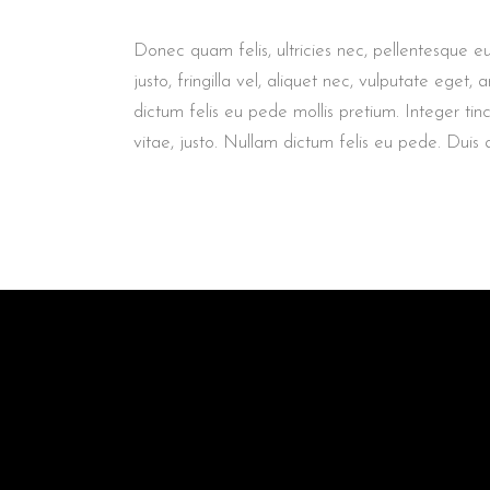
Donec quam felis, ultricies nec, pellentesque 
justo, fringilla vel, aliquet nec, vulputate eget,
dictum felis eu pede mollis pretium. Integer tinc
vitae, justo. Nullam dictum felis eu pede. Duis 